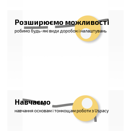
Розширюємо можливості
робимо будь-які види доробок і налаштувань
Навчаємо
навчання основам і тонкощам роботи з Uspacy